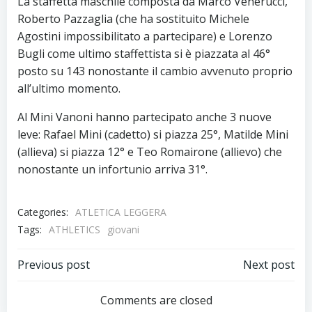
La staffetta maschile composta da Marco
Venerucci,
Roberto Pazzaglia (che ha sostituito Michele
Agostini impossibilitato a partecipare) e Lorenzo
Bugli come ultimo staffettista si è piazzata al 46°
posto su 143 nonostante il cambio avvenuto proprio
all’ultimo momento.
Al Mini Vanoni hanno partecipato anche 3 nuove
leve: Rafael Mini (cadetto) si piazza 25°, Matilde Mini
(allieva) si piazza 12° e Teo Romairone (allievo) che
nonostante un infortunio arriva 31°.
Categories:
ATLETICA LEGGERA
Tags:
ATHLETICS
giovani
Post
Post
Previous post
Next post
navigation
navigation
Comments are closed