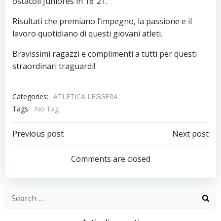
ostacoli Juniores in 16”21.
Risultati che premiano l’impegno, la passione e il
lavoro quotidiano di questi giovani atleti.
Bravissimi ragazzi e complimenti a tutti per questi
straordinari traguardi!
Categories:
ATLETICA LEGGERA
Tags:
No Tag
Post
Post
Previous post
Next post
navigation
navigation
Comments are closed
Search
for: