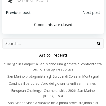
Tags:
NATIONAL RECORD
Post
Post
Previous post
Next post
navigation
navigation
Comments are closed
Search
for:
Articoli recenti
“Sinergie in Campo”: a San Marino una giornata di confronto tra
tecnici e discipline sportive
San Marino protagonista agli Europei di Corsa in Montagna!
Continua il percorso d’oro dei giovani talenti sammarinesi!
European Challenger Championships 2026: San Marino
protagonista
San Marino vince a Varazze nella prima prova stagionale di